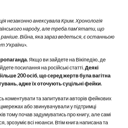
ація незаконно анексувала Крим. Хронологія
аїнського народу, але треба пам’ятати, що
 раніше. Війна, яка зараз ведеться, є останньою
ет України».
пропаганда.
Якщо ви зайдете на Вікіпедію, де
айдете посилання на російські статті.
Деякі
більше 200 осіб, що серед жертв була вагітна
тувань, адже їх оточують суцільні фейки.
ь коментувати та запитувати авторів фейкових
оцмережах або звинувачували у підтримці
ів тому почав задумуватись про книгу, але самі
я, зрозуміє всі нюанси. Втім книга написана та