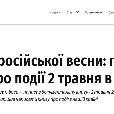
Новини
Статті
По поличках
Бло
Open dropdown menu
російської весни:
о події 2 травня в
руг Одеси — написав документальну книгу «2 травня 20
ирішив написати книгу про події в нашій країні.