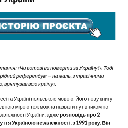
ання: «Чи готові ви померти за Україну?». Тоді
єрідний референдум — на жаль, з трагічними
о, врятував всю країну».
есі та Україні польською мовою. Його нову книгу
 певною мірою теж можна назвати путівником по
езалежності України, адже
розповідь про 2
уття Україною незалежності, з 1991 року. Він