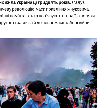
их жила Україна ці тридцять років
, згадує
нчеву революцію, часи правління Януковича,
аїнці пам’ятають та пов’язують ці події, а поляки
другого травня, а й до повномасштабної війни,