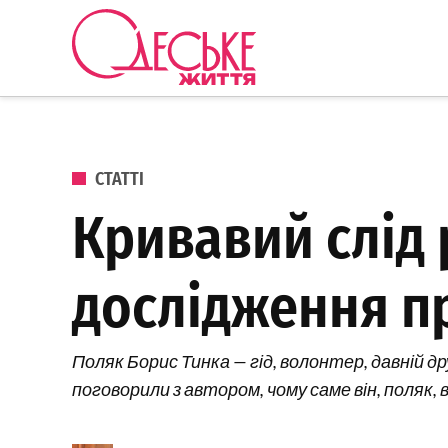
Перейти до вмісту
Одеське
Життя
ОПУБЛІКОВАНО В
СТАТТІ
Кривавий слід 
дослідження пр
Поляк Борис Тинка — гід, волонтер, давній д
поговорили з автором, чому саме він, поляк, в