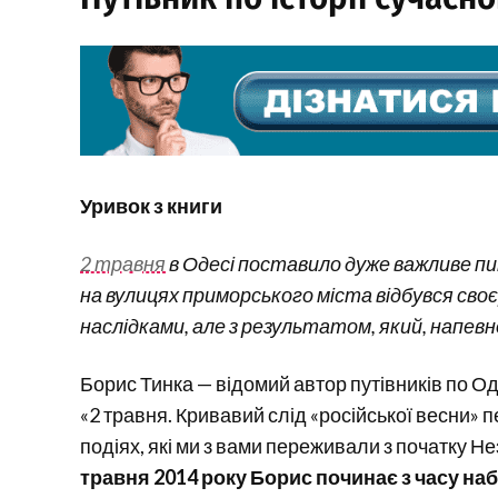
Уривок з книги
2 травня
в Одесі поставило дуже важливе пит
на вулицях приморського міста відбувся сво
наслідками, але з результатом, який, напевн
Борис Тинка — відомий автор путівників по Од
«2 травня. Кривавий слід «російської весни»
подіях, які ми з вами переживали з початку Н
травня 2014 року Борис починає з часу наб