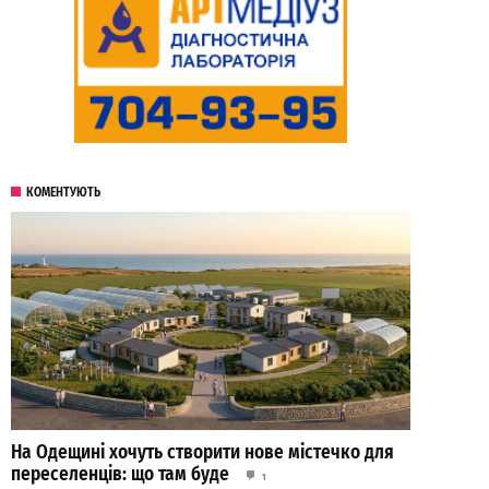
КОМЕНТУЮТЬ
На Одещині хочуть створити нове містечко для
переселенців: що там буде
1