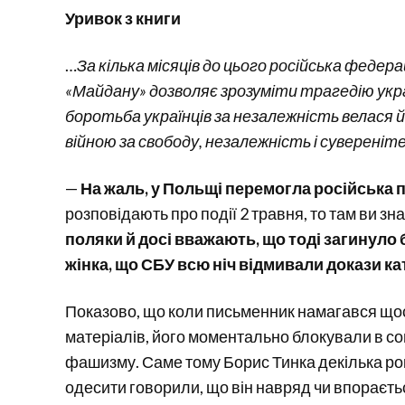
Уривок з книги
…
За кілька місяців до цього російська федер
«Майдану» дозволяє зрозуміти трагедію укр
боротьба українців за незалежність велася й
війною за свободу, незалежність і сувереніт
—
На жаль, у Польщі перемогла російська 
розповідають про події 2 травня, то там ви зн
поляки й досі вважають, що тоді загинуло 
жінка, що СБУ всю ніч відмивали докази ка
Показово, що коли письменник намагався щос
матеріалів, його моментально блокували в с
фашизму. Саме тому Борис Тинка декілька рок
одесити говорили, що він навряд чи впораєтьс