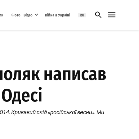
Відкрити пошук
ги
Фото | Відео
Війна в Україні
RU
Open dropdown menu
 поляк написав
 Одесі
14. Кривавий слід «російської весни». Ми