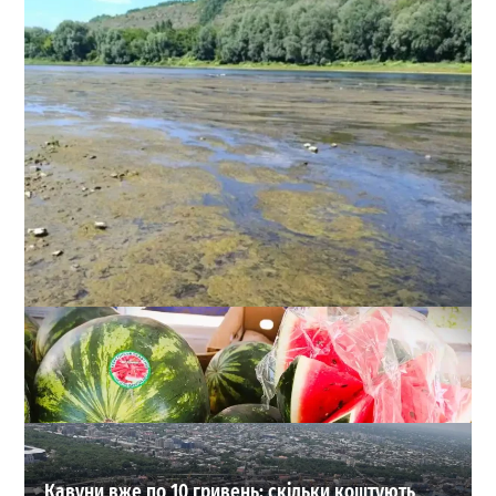
Криза на Дністрі: Україна та Молдова ухвалила
спільне рішення через ризик посухи
0
03-08-2026 в 12:29
ВИБІР РЕДАКЦІЇ
Кавуни вже по 10 гривень: скільки коштують