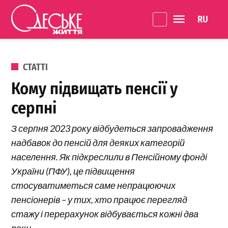
Перейти до вмісту
Language 
Одеське
Життя
ОПУБЛІКОВАНО В
СТАТТІ
Кому підвищать пенсії у
серпні
З серпня 2023 року відбудеться запровадження
надбавок до пенсій для деяких категорій
населення. Як підкреслили в Пенсійному фонді
України (ПФУ), це підвищення
стосуватиметься саме непрацюючих
пенсіонерів – у тих, хто працює перегляд
стажу і перерахунок відбувається кожні два
роки.