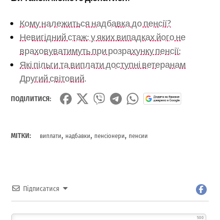
Кому належиться надбавка до пенсії?
Невигідний стаж: у яких випадках його не
враховуватимуть при розрахунку пенсії;
Які пільги та виплати доступні ветеранам
Другий світовий.
ПОДІЛИТИСЯ:
,
,
,
МІТКИ:
виплати
надбавки
пенсіонери
пенсии
Підписатися
500