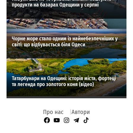
продукти на базарах Одещини у серпні
Чорне море стало одним із найнебезпечніших у
світі: що відбувається біля Одеси
Татарбунари на Одещині: історія міста, фортеці
та легенда про золотого коня (відео)
Про нас
Автори
Facebook Page
YouTube
Instagram
Telegram
TikTok