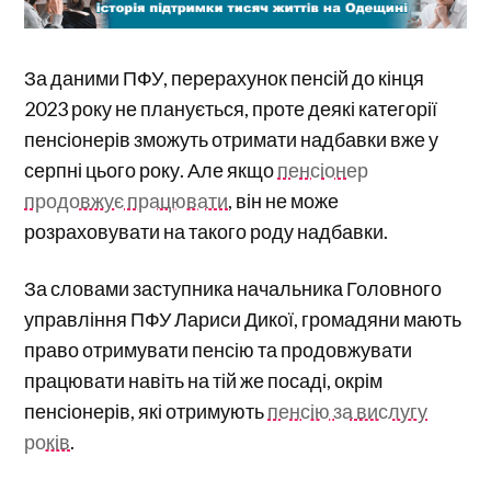
За даними ПФУ, перерахунок пенсій до кінця
2023 року не планується, проте деякі категорії
пенсіонерів зможуть отримати надбавки вже у
серпні цього року. Але якщо
пенсіонер
продовжує працювати
, він не може
розраховувати на такого роду надбавки.
За словами заступника начальника Головного
управління ПФУ Лариси Дикої, громадяни мають
право отримувати пенсію та продовжувати
працювати навіть на тій же посаді, окрім
пенсіонерів, які отримують
пенсію за вислугу
років
.