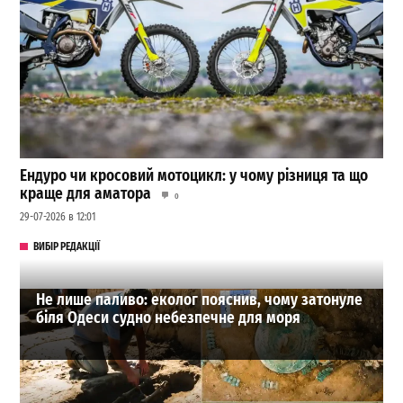
Ендуро чи кросовий мотоцикл: у чому різниця та що
краще для аматора
0
29-07-2026 в 12:01
ВИБІР РЕДАКЦІЇ
Не лише паливо: еколог пояснив, чому затонуле
біля Одеси судно небезпечне для моря