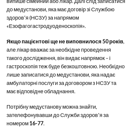
випише сімейний або лікар. Далі слід записатися
до медустанови, яка має договір зі Службою
здоров’я (НСЗУ) за напрямом
«Езофагогастродуоденоскопія».
Якщо пацієнтові ще не виповнилося 50 років
,
але лікар вважає за необхідне проведення
такого дослідження, він видає напрямок – і
гастроскопія теж буде безкоштовною. Необхідно
лише записатися до медустанови, яка надає
амбулаторні послуги за договором з НСЗУ та
має відповідне обладнання.
Потрібну медустанову можна знайти,
зателефонувавши до Служби здоров’я за
номером
16-77
.