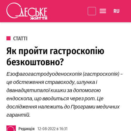
Перейти до вмісту
Language 
Одеське
Життя
ОПУБЛІКОВАНО В
СТАТТІ
Як пройти гастроскопію
безкоштовно?
Езофагогастродуоденоскопія (гастроскопія) –
це обстеження стравоходу, шлунка і
дванадцятипалої кишки за допомогою
ендоскопа, що вводиться через рот. Це
дослідження належить до Програми медичних
гарантій.
Редакція
12-08-2022 в 16:31