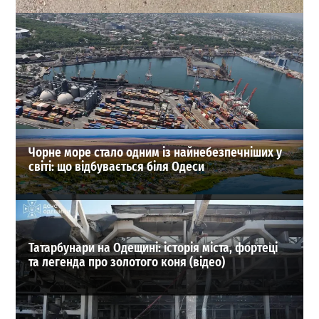
Рекордна загибель дельфінів біля Одеси: як
допомогти контуженій тварині
0
03-08-2026 в 07:46
ВИБІР РЕДАКЦІЇ
Чорне море стало одним із найнебезпечніших у
світі: що відбувається біля Одеси
Татарбунари на Одещині: історія міста, фортеці
та легенда про золотого коня (відео)