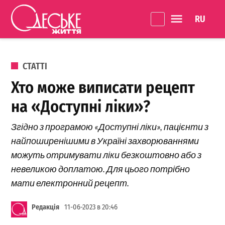
Перейти до вмісту
Language 
Одеське
Життя
ОПУБЛІКОВАНО В
СТАТТІ
Хто може виписати рецепт
на «Доступні ліки»?
Згідно з програмою «Доступні ліки», пацієнти з
найпоширенішими в Україні захворюваннями
можуть отримувати ліки безкоштовно або з
невеликою доплатою. Для цього потрібно
мати електронний рецепт.
Редакція
11-06-2023 в 20:46