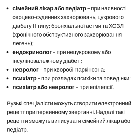
сімейний лікар або педіатр
– при наявності
серцево-судинних захворювань, цукрового
діабету II типу; бронхіальної астми та ХОЗЛ
(хронічного обструктивного захворювання
легень);
ендокринолог
– при нецукровому або
інсулінозалежному діабеті;
невролог
– при хворобі Паркінсона;
психіатр
– при розладах психіки та поведінки;
психіатр або невролог
– при епілепсії.
Вузькі спеціалісти можуть створити електронний
рецепт при первинному звертанні. Надалі такі
рецепти зможуть виписувати сімейний лікар або
педіатр.