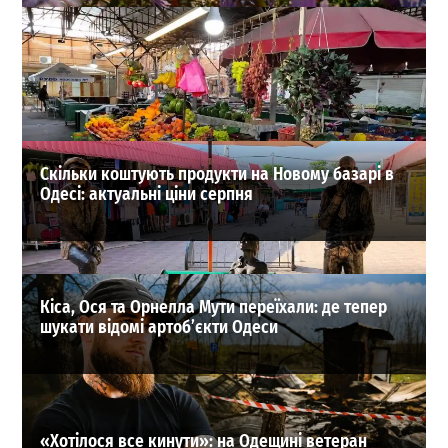
Літо не відступає: Одесу накриє нова хвиля спеки
0
01-08-2026 в 19:23
ВИБІР РЕДАКЦІЇ
Скільки коштують продукти на Новому базарі в
Одесі: актуальні ціни серпня
Кіса, Ося та Орнелла Мути переїхали: де тепер
шукати відомі артоб’єкти Одеси
«Хотілося все кинути»: на Одещині ветеран