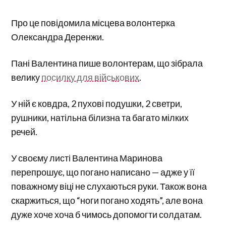
Про це повідомила місцева волонтерка
Олександра Деренжи.
Пані Валентина пише волонтерам, що зібрала
велику
посилку для військових
.
У ній є ковдра, 2 пухові подушки, 2 светри,
рушники, натільна білизна та багато мілких
речей.
У своєму листі Валентина Маринова
перепрошує, що погано написано — адже у її
поважному віці не слухаються руки. Також вона
скаржиться, що “ноги погано ходять”, але вона
дуже хоче хоча б чимось допомогти солдатам.