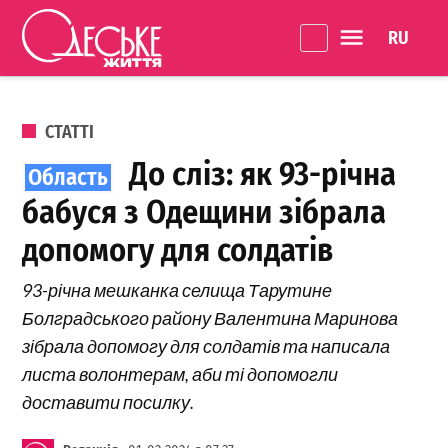
Перейти до вмісту
Language 
Одеське
Життя
ОПУБЛІКОВАНО В
СТАТТІ
До сліз: як 93-річна
бабуся з Одещини зібрала
допомогу для солдатів
93-річна мешканка селища Тарутине
Болградського району Валентина Маринова
зібрала допомогу для солдатів та написала
листа волонтерам, аби ті допомогли
доставити посилку.