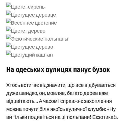
На одеських вулицях панує бузок
Хтось встигає відзначити, що все відбувається
дуже швидко, он, мовляв, багато дерев вже
відцвітають… А часом і справжнє захоплення
можна почути біля якоїсь вуличної клумби: «Ну
ви тільки подивіться на ці тюльпани! Екзотика!».