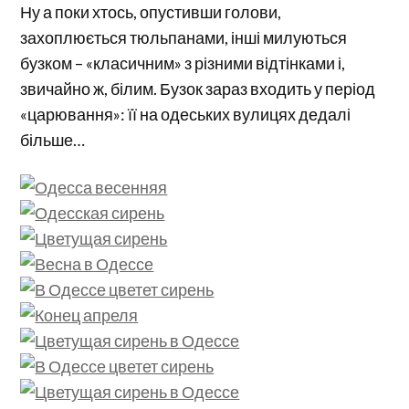
Ну а поки хтось, опустивши голови,
захоплюється тюльпанами, інші милуються
бузком – «класичним» з різними відтінками і,
звичайно ж, білим. Бузок зараз входить у період
«царювання»: її на одеських вулицях дедалі
більше…