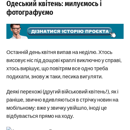
Одеський квітень: милуємось і
фотографуємо
Останній день квітня випав на неділю. Хтось
висовує ніс під дощові краплі виключно у справі,
хтось вирішує, що повітрям все одно треба
подихати, знову ж таки, песика вигуляти.
Деякі перехожі (другий військовий квітень!), як і
раніше, звично вдивляються в стрічку новин на
мобільному: вже у звичку увійшло, іноді це
відбувається прямо на ходу.