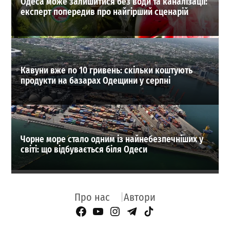
Одеса може залишитися без води та каналізації:
експерт попередив про найгірший сценарій
Кавуни вже по 10 гривень: скільки коштують
продукти на базарах Одещини у серпні
Чорне море стало одним із найнебезпечніших у
світі: що відбувається біля Одеси
Про нас
Автори
Facebook Page
YouTube
Instagram
Telegram
TikTok