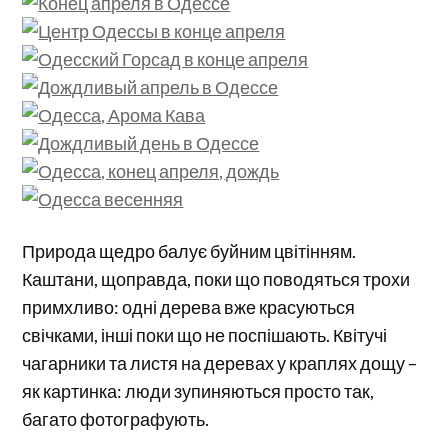
Природа щедро балує буйним цвітінням.
Каштани, щоправда, поки що поводяться трохи
примхливо: одні дерева вже красуються
свічками, інші поки що не поспішають. Квітучі
чагарники та листя на деревах у краплях дощу –
як картинка: люди зупиняються просто так,
багато фотографують.