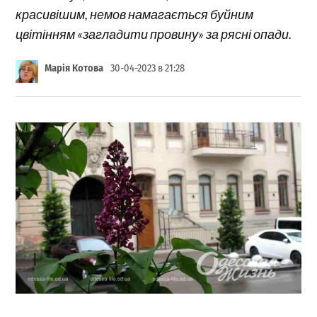
красивішим, немов намагається буйним
цвітінням «загладити провину» за рясні опади.
Марія Котова
30-04-2023 в 21:28