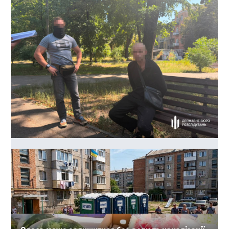
40 тисяч доларів за життя судді: в Одесі зірвали
замовне вбивство
0
03-08-2026 в 22:17
ВИБІР РЕДАКЦІЇ