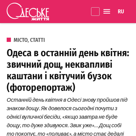
Перейти до вмісту
Language 
Одеське
Життя
ОПУБЛІКОВАНО В
МІСТО
,
СТАТТІ
Одеса в останній день квітня:
звичний дощ, неквапливі
каштани і квітучий бузок
(фоторепортаж)
Останній день квітня в Одесі знову пройшов під
знаком дощу. Як довелося сьогодні почути з
однієї вуличної бесіди, «якщо завтра не буде
дощу, то дуже здивуюся. Звик уже»… Дощ собі
то покопує, то «поливає», а місто стає дедалі