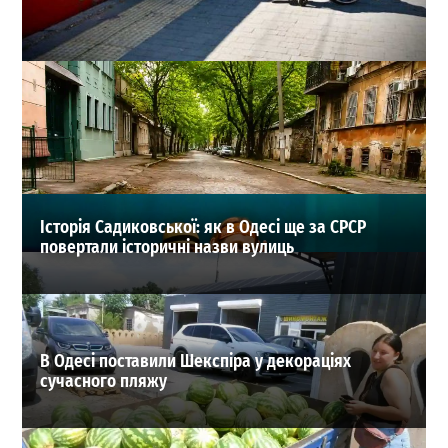
В Одесі запрацює новий серпневий розклад
інклюзивних автобусів: список маршрутів
0
30-07-2026 в 22:27
ВИБІР РЕДАКЦІЇ
Історія Садиковської: як в Одесі ще за СРСР
повертали історичні назви вулиць
В Одесі поставили Шекспіра у декораціях
сучасного пляжу