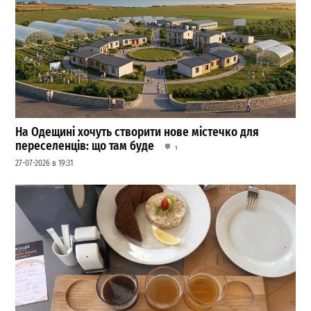
На Одещині хочуть створити нове містечко для
переселенців: що там буде
1
27-07-2026 в 19:31