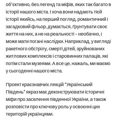
об’єктивно, без легенд та міфів, яких так багато в
історії нашого міста. І хоча вони надають тієй
історії якийсь, на перший погляд, романтичний і
загадковий фльор, думається, ґрунтувати своє
життя на них, а не на реальності – необачно, і
може мати погані наслідки. Наприклад, у вигляді
ракетного обстрілу, смерті дітей, зруйнованих
житлових комплексів і старовинних палаців, які
потім стали музеями. А все це, нажаль, ми маємо
у сьогоденні нашого міста.
Проект краєзнавчих лекцій “Український
Південь” якраз має деконструювати історичні
міфи про заселення південної України, а також
розповісти про ключову роль у освоєнні цих
територій українцями.