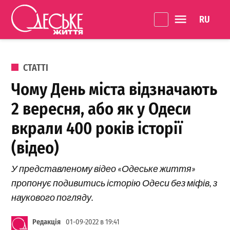
Перейти до вмісту
Language 
Одеське
Життя
ОПУБЛІКОВАНО В
СТАТТІ
Чому День міста відзначають
2 вересня, або як у Одеси
вкрали 400 років історії
(відео)
У представленому відео «Одеське життя»
пропонує подивитись історію Одеси без міфів, з
наукового погляду.
Редакція
01-09-2022 в 19:41