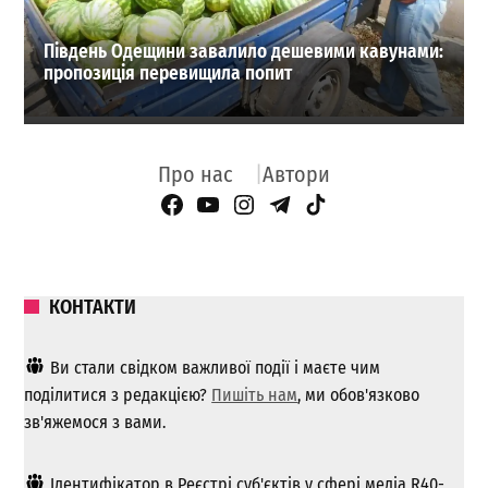
Південь Одещини завалило дешевими кавунами:
пропозиція перевищила попит
Про нас
Автори
Facebook Page
YouTube
Instagram
Telegram
TikTok
КОНТАКТИ
Ви стали свідком важливої ​​події і маєте чим
поділитися з редакцією?
Пишіть нам
, ми обов'язково
зв'яжемося з вами.
Ідентифікатор в Реєстрі суб'єктів у сфері медіа R40-