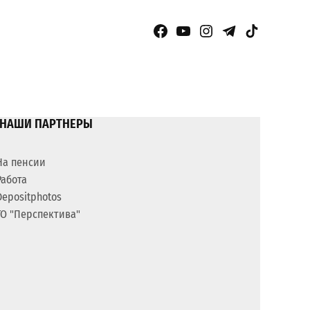
Facebook Page
YouTube
Instagram
Telegram
TikTok
НАШИ ПАРТНЕРЫ
На пенсии
Работа
Depositphotos
ГО "Перспектива"