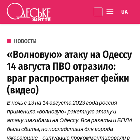
Перейти к содержанию
Language 
Одеське
життя
ОПУБЛИКОВАНО В
НОВОСТИ
«Волновую» атаку на Одессу
14 августа ПВО отразило:
враг распространяет фейки
(видео)
В ночь с 13 на 14 августа 2023 года россия
применила «волновую» ракетную атаку и
атаку шахидами на Одессу. Все ракеты и БПЛА
были сбиты, но последствия для города
ужасающие – ситуацию прокомментировали в