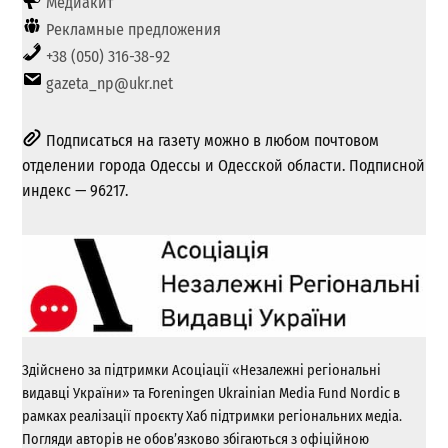
Медиакит
Рекламные предложения
+38 (050) 316-38-92
gazeta_np@ukr.net
Подписаться на газету можно в любом почтовом
отделении города Одессы и Одесской области. Подписной
индекс — 96217.
Здійснено за підтримки Асоціації «Незалежні регіональні
видавці України» та Foreningen Ukrainian Media Fund Nordic в
рамках реалізації проєкту Хаб підтримки регіональних медіа.
Погляди авторів не обов’язково збігаються з офіційною