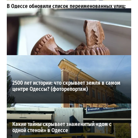
В Одессе обновили список переименованных улиц:
полный справочник старых и новых названий
10
18-07-2026 в 15:37
Шезлонги, бунгало и VIP-зоны: сколько придется
заплатить за отдых в Аркадии
3
21-07-2026 в 19:23
ВИБОР РЕДАКЦИИ
2500 лет истории: что скрывает земля в самом
центре Одессы? (фоторепортаж)
Какие тайны скрывает знаменитый «дом с
одной стеной» в Одессе