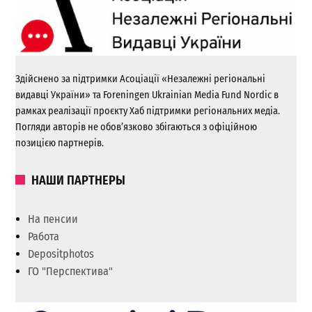
Здійснено за підтримки Асоціації «Незалежні регіональні
видавці України» та Foreningen Ukrainian Media Fund Nordic в
рамках реалізації проєкту Хаб підтримки регіональних медіа.
Погляди авторів не обов’язково збігаються з офіційною
позицією партнерів.
НАШИ ПАРТНЕРЫ
На пенсии
Работа
Depositphotos
ГО "Перспектива"