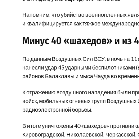
Напомним, что убийство военнопленных явл
и квалифицируется как тяжкое международн
Минус 40 «шахедов» и из 
По данным Воздушных Сил ВСУ, в ночь на 11
нанесли удар 45 ударными беспилотниками (Б
районов Балаклавы и мыса Чауда во времен
К отражению воздушного нападения были пр
войск, мобильных огневых групп Воздушных 
радиоэлектронной борьбы.
В итоге уничтожены 40 «шахедов» противника
Кировоградской, Николаевской, Черкасской,