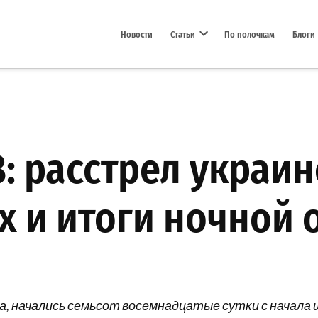
Новости
Статьи
По полочкам
Блоги
Open dropdown menu
8: расстрел украи
 и итоги ночной 
года, начались семьсот восемнадцатые сутки с нача