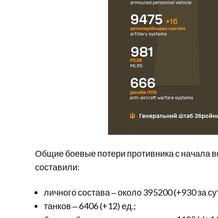
Общие боевые потери противника с начала в
составили:
личного состава ‒ около 395200 (+930 за су
танков ‒ 6406 (+12) ед.;