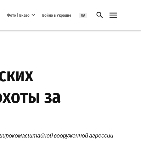
Открыть поиск
Фото | Видео
Война в Украине
UA
Open dropdown menu
нских
охоты за
ла широкомасштабной вооруженной агрессии