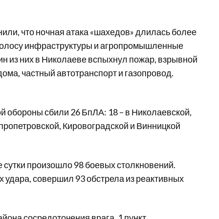
или, что ночная атака «шахедов» длилась более
 полосу инфраструктуры и агропромышленные
дин из них в Николаеве вспыхнул пожар, взрывной
ма, частный автотранспорт и газопровод.
 обороны сбили 26 БпЛА: 18 – в Николаевской,
непропетровской, Кировоградской и Винницкой
 сутки произошло 98 боевых столкновений.
х удара, совершил 93 обстрела из реактивных
йона сосредоточения врага, 1 пункт