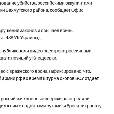
дование убийства российскими оккупантами
и Бахмутского района, сообщает Офис
арушения законов и обычаев войны,
т. 438 УК Украины),
 опубликовали видео расстрела россиянами
хвата позиций у Клещеевки.
ео с вражеского дрона зафиксировано, что,
й армии рф во время штурма окопов ВСУ отдает
и российские военные зверски расстреляли
ил к ним с поднятыми руками, и бросили гранату