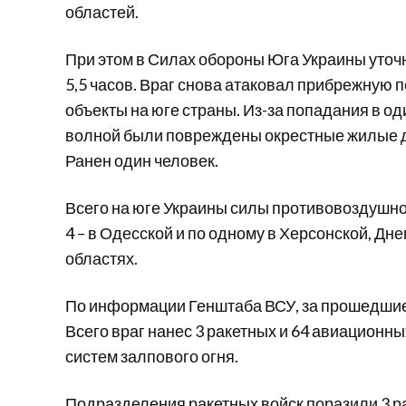
областей.
При этом в Силах обороны Юга Украины уточн
5,5 часов. Враг снова атаковал прибрежную
объекты на юге страны. Из-за попадания в о
волной были повреждены окрестные жилые до
Ранен один человек.
Всего на юге Украины силы противовоздушной
4 – в Одесской и по одному в Херсонской, Д
областях.
По информации Генштаба ВСУ, за прошедшие
Всего враг нанес 3 ракетных и 64 авиационны
систем залпового огня.
Подразделения ракетных войск поразили 3 ра