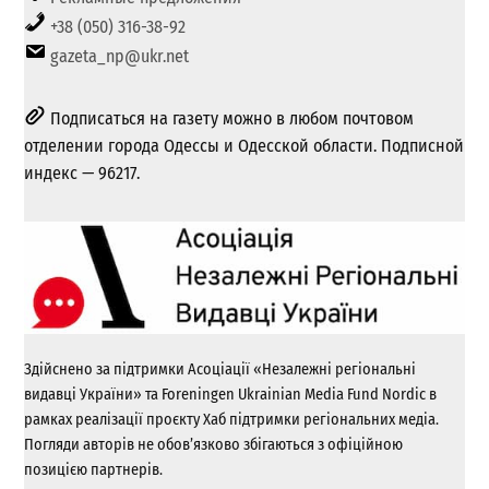
+38 (050) 316-38-92
gazeta_np@ukr.net
Подписаться на газету можно в любом почтовом
отделении города Одессы и Одесской области. Подписной
индекс — 96217.
Здійснено за підтримки Асоціації «Незалежні регіональні
видавці України» та Foreningen Ukrainian Media Fund Nordic в
рамках реалізації проєкту Хаб підтримки регіональних медіа.
Погляди авторів не обов’язково збігаються з офіційною
позицією партнерів.