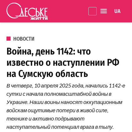
Перейти к содержанию
Language 
Одеське
життя
ОПУБЛИКОВАНО В
НОВОСТИ
Война, день 1142: что
известно о наступлении РФ
на Сумскую область
В четверг, 10 апреля 2025 года, начались 1142-е
сутки с начала полномасштабной войны в
Украине. Наши воины наносят оккупационным
войскам ощутимые потери в живой силе,
технике и активно подрывают
наступательный потенциал врага в тылу.