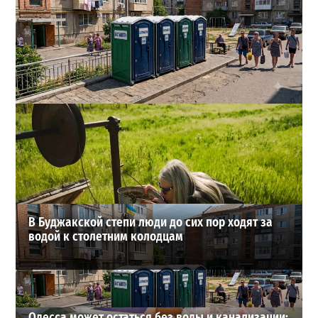
Одесса может остаться без воды и канализации:
эксперт предупредил о худшем сценарии
2
07-08-2026 в 17:19
ВИБОР РЕДАКЦИИ
В Буджакской степи люди до сих пор ходят за
водой к столетним колодцам
Одесса может остаться без воды и канализации: