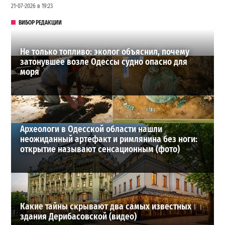
21-07-2026 в 19:23
ВИБОР РЕДАКЦИИ
Не только топливо: эколог объяснил, почему
затонувшее возле Одессы судно опасно для
моря
Археологи в Одесской области нашли
неожиданный артефакт и римлянина без ноги:
открытие называют сенсационным (фото)
Какие тайны скрывают два самых известных
здания Дерибасовской (видео)