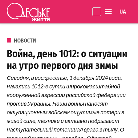
Перейти к содержанию
Language 
Одеське
життя
ОПУБЛИКОВАНО В
НОВОСТИ
Война, день 1012: о ситуации
на утро первого дня зимы
Сегодня, в воскресенье, 1 декабря 2024 года,
начались 1012-е сутки широкомасштабной
вооруженной агрессии российской федерации
против Украины. Наши воины наносят
оккупационным войскам ощутимые потери в
живой силе, технике и активно подрывают
наступательный потенциал врага в тылу. О
текущей ситуации – в сводке «Одесской