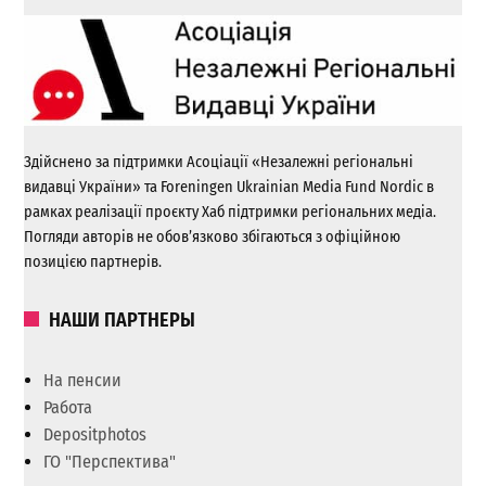
Здійснено за підтримки Асоціації «Незалежні регіональні
видавці України» та Foreningen Ukrainian Media Fund Nordic в
рамках реалізації проєкту Хаб підтримки регіональних медіа.
Погляди авторів не обов’язково збігаються з офіційною
позицією партнерів.
НАШИ ПАРТНЕРЫ
На пенсии
Работа
Depositphotos
ГО "Перспектива"