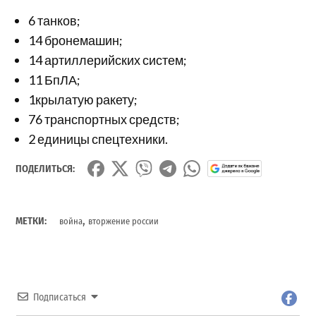
6 танков;
14 бронемашин;
14 артиллерийских систем;
11 БпЛА;
1крылатую ракету;
76 транспортных средств;
2 единицы спецтехники.
ПОДЕЛИТЬСЯ:
,
МЕТКИ:
война
вторжение россии
Подписаться