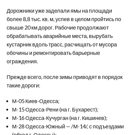
Дорожники уже заделали ямы на площади
более 8,8 тыс. кв. м, успев в целом пройтись по
свыше 20 км дорог. Рабочие продолжают
обрабатывать аварийные места, вырубать
кустарник вдоль трасс, расчищать от мусора
обочины и ремонтировать барьерные
ограждения.
Прежде всего, после зимы приводят в порядок
такие дороги:
М-05 Киев-Одесса;
М-15 Одесса-Рени (на г. Бухарест);
М-16 Одесса-Кучурган (на г. Кишинев);
М-28 Одесса-Южный — /М-14/, с подъездами
(обход г. Одессы);