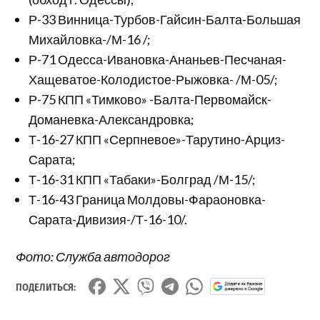
Р-33 Винница-Турбов-Гайсин-Балта-Большая
Михайловка-/М-16 /;
Р-71 Одесса-Ивановка-Ананьев-Песчаная-
Хащеватое-Колодистое-Рыжовка- /М-05/;
Р-75 КПП «Тимково» -Балта-Первомайск-
Доманевка-Александровка;
Т-16-27 КПП «Серпневое»-Тарутино-Арциз-
Сарата;
Т-16-31 КПП «Табаки»-Болград /М-15/;
Т-16-43 Граница Молдовы-Фараоновка-
Сарата-Дивизия-/Т-16-10/.
Фото: Служба автодорог
ПОДЕЛИТЬСЯ: