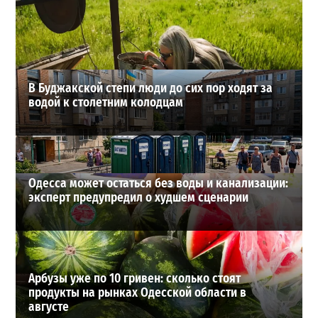
снова взлетели цены
2
28-07-2026 в 06:47
ВИБОР РЕДАКЦИИ
В Буджакской степи люди до сих пор ходят за
водой к столетним колодцам
Одесса может остаться без воды и канализации:
эксперт предупредил о худшем сценарии
Арбузы уже по 10 гривен: сколько стоят
продукты на рынках Одесской области в
августе