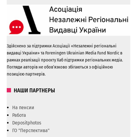
Здійснено за підтримки Асоціації «Незалежні регіональні
видавці України» та Foreningen Ukrainian Media Fund Nordic в
рамках реалізації проєкту Хаб підтримки регіональних медіа.
Погляди авторів не обов’язково збігаються з офіційною
позицією партнерів.
НАШИ ПАРТНЕРЫ
На пенсии
Работа
Depositphotos
ГО "Перспектива"