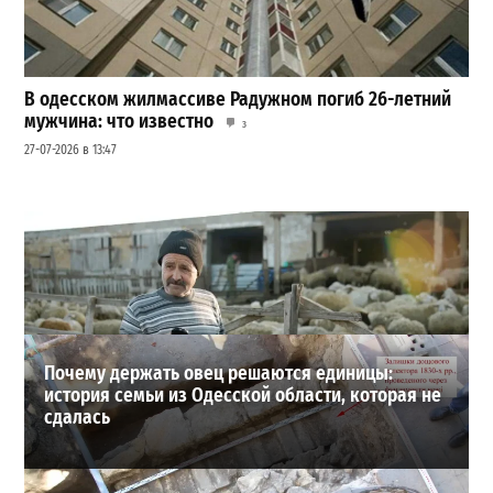
В одесском жилмассиве Радужном погиб 26-летний
мужчина: что известно
3
27-07-2026 в 13:47
Шезлонги, бунгало и VIP-зоны: сколько придется
заплатить за отдых в Аркадии
3
21-07-2026 в 19:23
ВИБОР РЕДАКЦИИ
Почему держать овец решаются единицы:
история семьи из Одесской области, которая не
сдалась