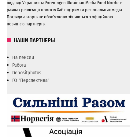
видавці України» та Foreningen Ukrainian Media Fund Nordic в
рамках реалізації проєкту Хаб підтримки регіональних медіа.
Погляди авторів не обов’язково збігаються з офіційною
позицією партнерів.
НАШИ ПАРТНЕРЫ
На пенсии
Работа
Depositphotos
ГО "Перспектива"