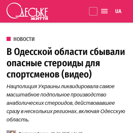
Перейти к содержанию
Language 
Одеське
життя
ОПУБЛИКОВАНО В
НОВОСТИ
В Одесской области сбывали
опасные стероиды для
спортсменов (видео)
Нацполиция Украины ликвидировала самое
масштабное подпольное производство
анаболических стероидов, действовавшее
сразу в нескольких регионах, включая Одесскую
область.