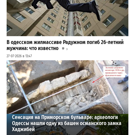
В одесском жилмассиве Радужном погиб 26-летний
мужчина: что известно
3
27-07-2026 в 13:47
Шезлонги, бунгало и VIP-зоны: сколько придется
заплатить за отдых в Аркадии
3
21-07-2026 в 19:23
ВИБОР РЕДАКЦИИ
Сенсация на Приморском бульваре: археологи
Одессы нашли одну из башен османского замка
Хаджибей