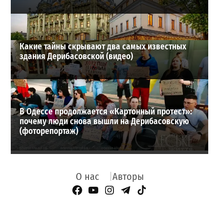
Какие тайны скрывают два самых известных
здания Дерибасовской (видео)
В Одессе продолжается «Картонный протест»:
почему люди снова вышли на Дерибасовскую
(фоторепортаж)
О нас
Авторы
Facebook Page
YouTube
Instagram
Telegram
TikTok