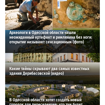
Шезлонги, бунгало и VIP-зоны: сколько придется
заплатить за отдых в Аркадии
3
21-07-2026 в 19:23
ВИБОР РЕДАКЦИИ
Археологи в Одесской области нашли
неожиданный артефакт и римлянина без ноги:
открытие называют сенсационным (фото)
Какие тайны скрывают два самых известных
здания Дерибасовской (видео)
В Одесской области хотят создать новый
городок для переселенцев: что там будет