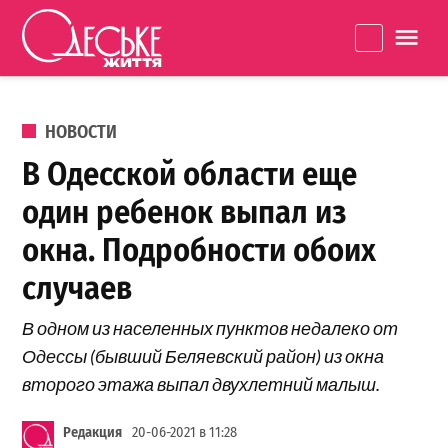
Перейти к содержанию
Одеське
La
життя
ОПУБЛИКОВАНО В
НОВОСТИ
В Одесской области еще
один ребенок выпал из
окна. Подробности обоих
случаев
В одном из населенных пунктов недалеко от
Одессы (бывший Беляевский район) из окна
второго этажа выпал двухлетний малыш.
Редакция
20-06-2021 в 11:28