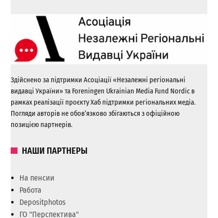
Здійснено за підтримки Асоціації «Незалежні регіональні
видавці України» та Foreningen Ukrainian Media Fund Nordic в
рамках реалізації проєкту Хаб підтримки регіональних медіа.
Погляди авторів не обов’язково збігаються з офіційною
позицією партнерів.
НАШИ ПАРТНЕРЫ
На пенсии
Работа
Depositphotos
ГО "Перспектива"