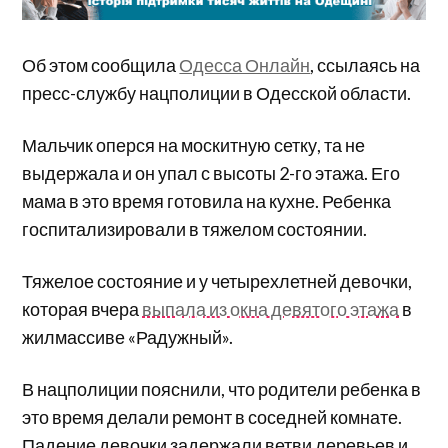
Об этом сообщила
Одесса Онлайн
, ссылаясь на
пресс-службу нацполиции в Одесской области.
Мальчик оперся на москитную сетку, та не
выдержала и он упал с высоты 2-го этажа. Его
мама в это время готовила на кухне. Ребенка
госпитализировали в тяжелом состоянии.
Тяжелое состояние и у четырехлетней девочки,
которая вчера
выпала из окна девятого этажа
в
жилмассиве «Радужный».
В нацполиции пояснили, что родители ребенка в
это время делали ремонт в соседней комнате.
Падение девочки задержали ветви деревьев и