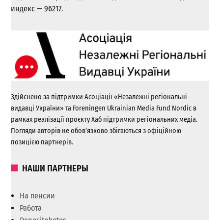
индекс — 96217.
Здійснено за підтримки Асоціації «Незалежні регіональні
видавці України» та Foreningen Ukrainian Media Fund Nordic в
рамках реалізації проєкту Хаб підтримки регіональних медіа.
Погляди авторів не обов’язково збігаються з офіційною
позицією партнерів.
НАШИ ПАРТНЕРЫ
На пенсии
Работа