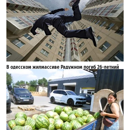
В одесском жилмассиве Радужном погиб 26-летний
мужчина: что известно
3
27-07-2026 в 13:47
Шезлонги, бунгало и VIP-зоны: сколько придется
заплатить за отдых в Аркадии
3
21-07-2026 в 19:23
ВИБОР РЕДАКЦИИ