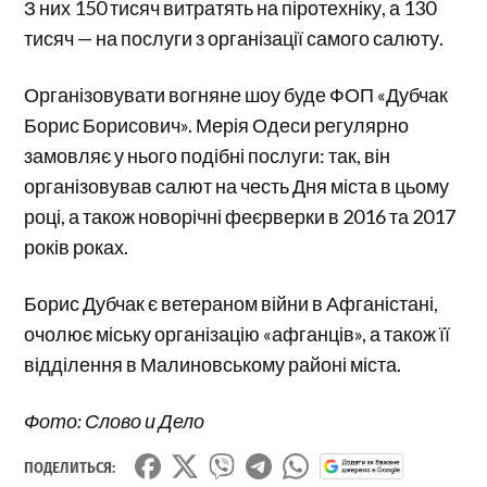
З них 150 тисяч витратять на піротехніку, а 130
тисяч — на послуги з організації самого салюту.
Організовувати вогняне шоу буде ФОП «Дубчак
Борис Борисович». Мерія Одеси регулярно
замовляє у нього подібні послуги: так, він
організовував салют на честь Дня міста в цьому
році, а також новорічні феєрверки в 2016 та 2017
років роках.
Борис Дубчак є ветераном війни в Афганістані,
очолює міську організацію «афганців», а також її
відділення в Малиновському районі міста.
Фото: Слово и Дело
ПОДЕЛИТЬСЯ: