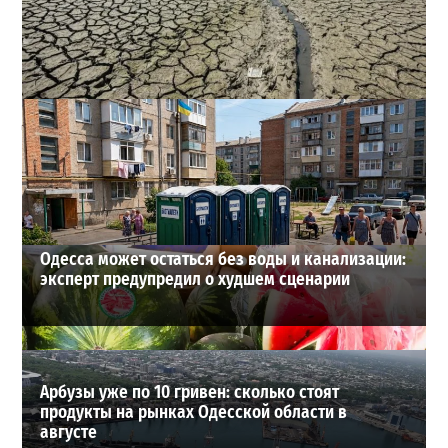
Днестр рекордно обмелел: одесситов просят срочно
экономить воду
2
29-07-2026 в 19:28
ВИБОР РЕДАКЦИИ
Одесса может остаться без воды и канализации:
эксперт предупредил о худшем сценарии
Арбузы уже по 10 гривен: сколько стоят
продукты на рынках Одесской области в
августе