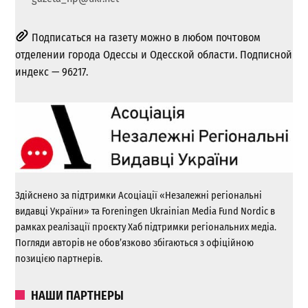
Подписаться на газету можно в любом почтовом
отделении города Одессы и Одесской области. Подписной
индекс — 96217.
Здійснено за підтримки Асоціації «Незалежні регіональні
видавці України» та Foreningen Ukrainian Media Fund Nordic в
рамках реалізації проєкту Хаб підтримки регіональних медіа.
Погляди авторів не обов’язково збігаються з офіційною
позицією партнерів.
НАШИ ПАРТНЕРЫ