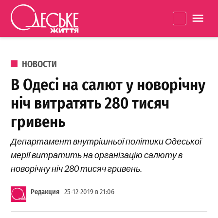
Перейти к содержанию
Одеське
La
життя
ОПУБЛИКОВАНО В
НОВОСТИ
В Одесі на салют у новорічну
ніч витратять 280 тисяч
гривень
Департамент внутрішньої політики Одеської
мерії витратить на організацію салюту в
новорічну ніч 280 тисяч гривень.
Редакция
25-12-2019 в 21:06