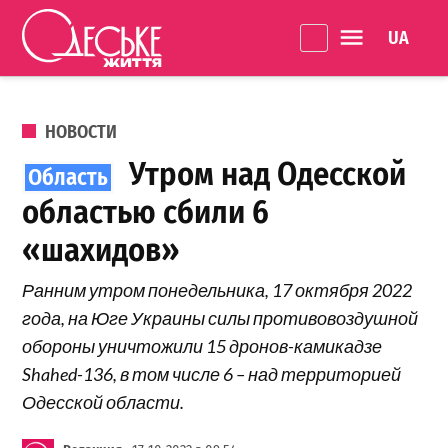
Перейти к содержанию
Language 
Одеське
життя
ОПУБЛИКОВАНО В
НОВОСТИ
Утром над Одесской
областью сбили 6
«шахидов»
Ранним утром понедельника, 17 октября 2022
года, на Юге Украины силы противовоздушной
обороны уничтожили 15 дронов-камикадзе
Shahed-136, в том числе 6 – над территорией
Одесской области.