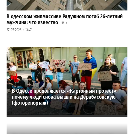
В одесском жилмассиве Радужном погиб 26-летний
мужчина: что известно
3
27-07-2026 в 13:47
Шезлонги, бунгало и VIP-зоны: сколько придется
заплатить за отдых в Аркадии
3
21-07-2026 в 19:23
ВИБОР РЕДАКЦИИ
В Одессе продолжается «Картонный протест»:
почему люди снова вышли на Дерибасовскую
(фоторепортаж)