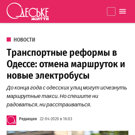
Перейти к содержанию
Одеське
La
життя
ОПУБЛИКОВАНО В
НОВОСТИ
Транспортные реформы в
Одессе: отмена маршруток и
новые электробусы
До конца года с одесских улиц могут исчезнуть
маршрутные такси. Но спешите ни
радоваться, ни расстраиваться.
Редакция
22-04-2020 в 16:03