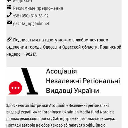
Медиакит
Рекламные предложения
+38 (050) 316-38-92
gazeta_np@ukr.net
Подписаться на газету можно в любом почтовом
отделении города Одессы и Одесской области. Подписной
индекс — 96217.
Здійснено за підтримки Асоціації «Незалежні регіональні
видавці України» та Foreningen Ukrainian Media Fund Nordic в
рамках реалізації проєкту Хаб підтримки регіональних медіа.
Погляди авторів не обов’язково збігаються з офіційною