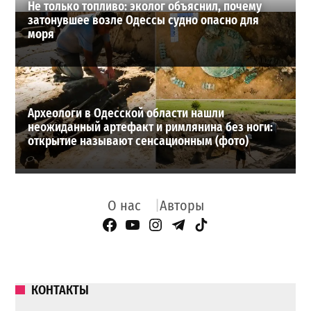
Не только топливо: эколог объяснил, почему
затонувшее возле Одессы судно опасно для
моря
Археологи в Одесской области нашли
неожиданный артефакт и римлянина без ноги:
открытие называют сенсационным (фото)
О нас
Авторы
Facebook Page
YouTube
Instagram
Telegram
TikTok
КОНТАКТЫ