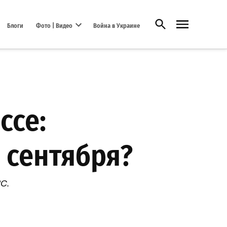
Открыть поиск
Блоги
Фото | Видео
Война в Украине
Open dropdown menu
ссе:
 сентября?
С.