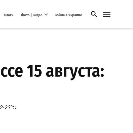
Открыть поиск
Блоги
Фото | Видео
Война в Украине
Open dropdown menu
се 15 августа:
2-23°С.