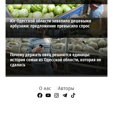
Юг Одесской области завалило дешевыми
арбузами: предложение превысило спрос
Почему держать овец решаются единицы:
история семьи из Одесской области, которая не
сдалась
О нас
Авторы
Facebook Page
YouTube
Instagram
Telegram
TikTok