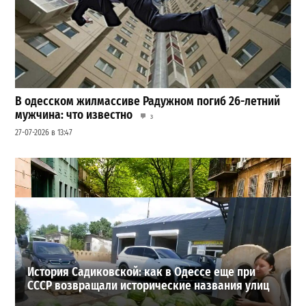
В одесском жилмассиве Радужном погиб 26-летний
мужчина: что известно
3
27-07-2026 в 13:47
Шезлонги, бунгало и VIP-зоны: сколько придется
заплатить за отдых в Аркадии
3
21-07-2026 в 19:23
ВИБОР РЕДАКЦИИ
История Садиковской: как в Одессе еще при
СССР возвращали исторические названия улиц