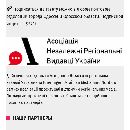
Подписаться на газету можно в любом почтовом
отделении города Одессы и Одесской области. Подписной
индекс — 96217.
Здійснено за підтримки Асоціації «Незалежні регіональні
видавці України» та Foreningen Ukrainian Media Fund Nordic в
рамках реалізації проєкту Хаб підтримки регіональних медіа.
Погляди авторів не обов’язково збігаються з офіційною
позицією партнерів.
НАШИ ПАРТНЕРЫ