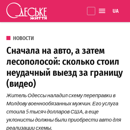
Перейти к содержанию
Language 
Одеське
життя
ОПУБЛИКОВАНО В
НОВОСТИ
Сначала на авто, а затем
лесополосой: сколько стоил
неудачный выезд за границу
(видео)
Житель Одессы наладил схему переправки в
Молдову военнообязанных мужчин. Его услуга
стоила 5 тысяч долларов США, а еще
уклонисты должны были приобрести авто для
реализации схемы.