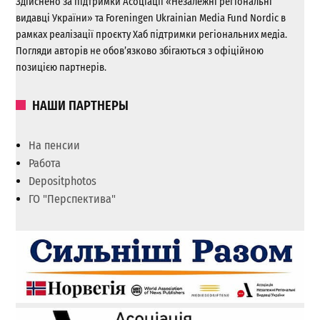
Здійснено за підтримки Асоціації «Незалежні регіональні
видавці України» та Foreningen Ukrainian Media Fund Nordic в
рамках реалізації проєкту Хаб підтримки регіональних медіа.
Погляди авторів не обов’язково збігаються з офіційною
позицією партнерів.
НАШИ ПАРТНЕРЫ
На пенсии
Работа
Depositphotos
ГО "Перспектива"