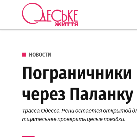
Перейти к содержанию
Одеське
життя
ОПУБЛИКОВАНО В
НОВОСТИ
Пограничники 
через Паланку
Трасса Одесса-Рени остается открытой для
тщательнее проверять целые поездки.