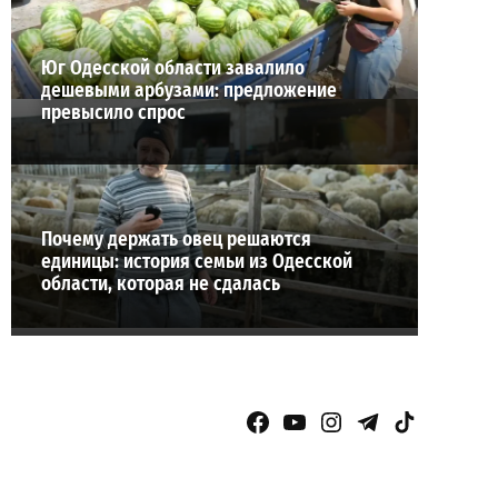
Юг Одесской области завалило
дешевыми арбузами: предложение
превысило спрос
Почему держать овец решаются
единицы: история семьи из Одесской
области, которая не сдалась
Facebook Page
YouTube
Instagram
Telegram
TikTok