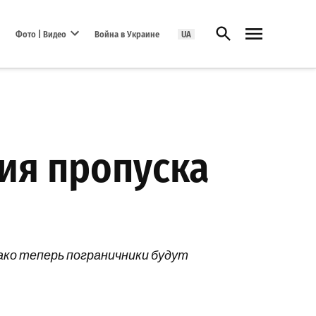
Открыть поиск
Фото | Видео
Война в Украине
UA
Open dropdown menu
ия пропуска
ако теперь пограничники будут