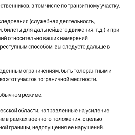
венников, в том числе по транзитному участку.
следования (служебная деятельность,
, билеты для дальнейшего движения, т.д.) и при
ений относительно ваших намерений
реступным способом, вы следуете дальше в
веденным ограничениям, быть толерантным и
з этот участок пограничной местности.
 обычном режиме.
есской области, направленные на усиление
е в рамках военного положения, с целью
ной границы, недопущения ее нарушений.