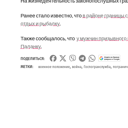
На жизнедеятельность законопослушных гра
Ранее стало известно, что
в районе границы 
отдых и рыбалку
.
Также сообщалось, что
у мужчин призывного 
Паланку
.
ПОДЕЛИТЬСЯ:
,
,
,
МЕТКИ:
военное положение
война
Госпогранслужба
погранич