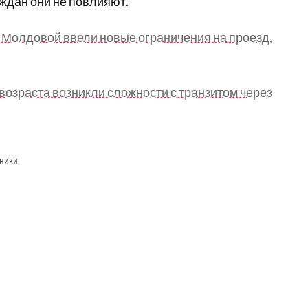
ждан они не повлияют.
с Молдовой ввели новые ограничения на проезд,
возраста возникли сложности с транзитом через
ники