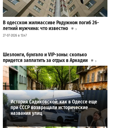
В одесском жилмассиве Радужном погиб 26-
летний мужчина: что известно
3
27-07-2026 в 13:47
Шезлонги, бунгало и VIP-зоны: сколько
придется заплатить за отдых в Аркадии
3
21-07-2026 в 19:23
ВИБОР РЕДАКЦИИ
История Садиковской: как в Одессе еще
при СССР возвращали исторические
названия улиц