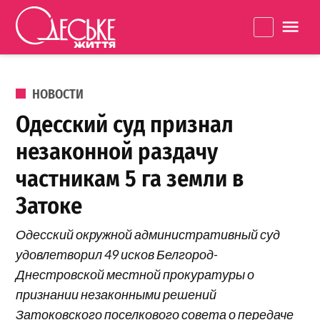
Перейти к содержанию
Одеське
La
життя
ОПУБЛИКОВАНО В
НОВОСТИ
Одесский суд признал
незаконной раздачу
частникам 5 га земли в
Затоке
Одесский окружной административный суд
удовлетворил 49 исков Белгород-
Днестровской местной прокуратуры о
признании незаконными решений
Затоковского поселкового совета о передаче