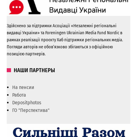
Здійснено за підтримки Асоціації «Незалежні регіональні
видавці України» та Foreningen Ukrainian Media Fund Nordic в
рамках реалізації проєкту Хаб підтримки регіональних медіа.
Погляди авторів не обов’язково збігаються з офіційною
позицією партнерів.
НАШИ ПАРТНЕРЫ
На пенсии
Работа
Depositphotos
ГО "Перспектива"