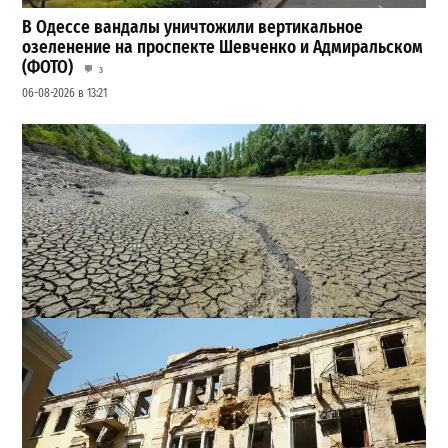
В Одессе вандалы уничтожили вертикальное
озеленение на проспекте Шевченко и Адмиральском
(ФОТО)
3
06-08-2026 в 13:21
Днестр рекордно обмелел: одесситов просят срочно
экономить воду
2
29-07-2026 в 19:28