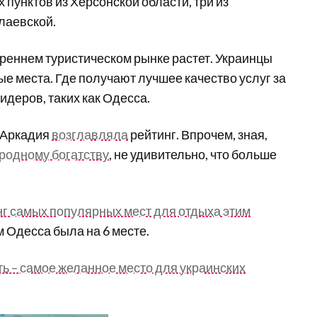
 пунктов из Херсонской области, три из
лаевской.
утреннем туристическом рынке растет. Украинцы
ые места. Где получают лучшее качество услуг за
идеров, таких как Одесса.
м Аркадия
возглавляла
рейтинг. Впрочем, зная,
иродному богатству
, не удивительно, что больше
нг самых популярных мест для отдыха этим
м Одесса была на 6 месте.
ь – самое желанное место для украинских