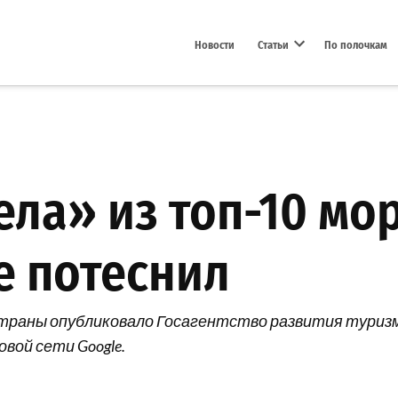
Новости
Статьи
По полочкам
Open dropdown menu
ела» из топ-10 мо
е потеснил
траны опубликовало Госагентство развития туризма
вой сети Google.