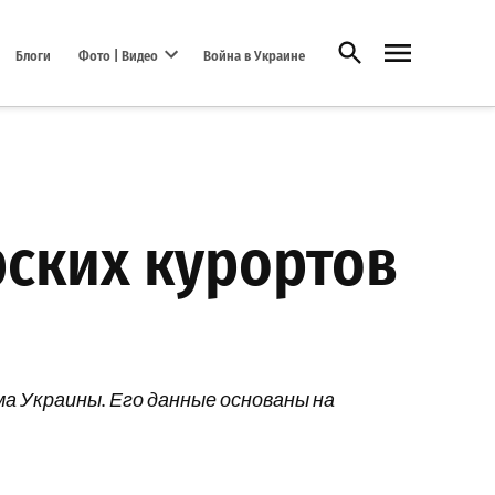
Открыть поиск
Блоги
Фото | Видео
Война в Украине
Open dropdown menu
рских курортов
 Украины. Его данные основаны на