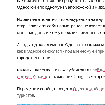
Как видим, в топ вошли сразу пять населенных
Одесской и по одному из Запорожской и Нико
Из рейтинга понятно, что конкуренция на вн
открывают для себя новые, ранее не известн
меньшие деньги, чем у прежних признанных л
А ведь год назад именно Одесса с ее пляже
как в Одессе относятся к подаренному ей пр
города нет в топе.
Ранее «Одесская Жизнь» публиковала
рейти
летом в Украине
от компании Google в которо
Перед этим сообщалось, что
Одесская област
туристов
.