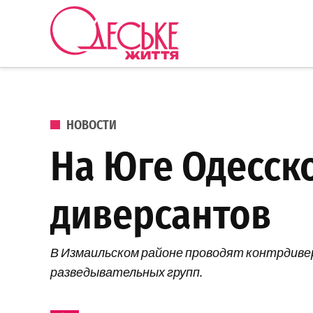
Перейти к содержанию
Одеське
життя
ОПУБЛИКОВАНО В
НОВОСТИ
На Юге Одесск
диверсантов
В Измаильском районе проводят контрдиве
разведывательных групп.