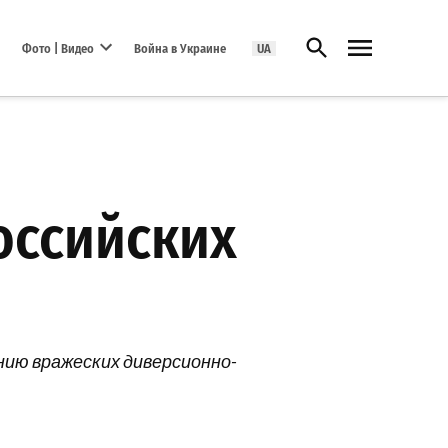
Открыть поиск
Фото | Видео
Война в Украине
UA
Open dropdown menu
оссийских
нию вражеских диверсионно-