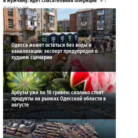
и мужчину: идет спасательная операция
2
28-07-2026 в 17:51
ВИБОР РЕДАКЦИИ
Одесса может остаться без воды и
канализации: эксперт предупредил о
худшем сценарии
Арбузы уже по 10 гривен: сколько стоят
продукты на рынках Одесской области в
августе