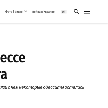
Открыть поиск
Фото | Видео
Война в Украине
UA
Open dropdown menu
ессе
та
вязи с чем некоторые одесситы остались