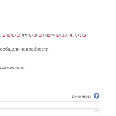
з света: когда электричество вернется в
 сообщили подробности
е электроэнергии
Войти через
500