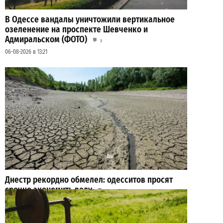
В Одессе вандалы уничтожили вертикальное
озеленение на проспекте Шевченко и
Адмиральском (ФОТО)
3
06-08-2026 в 13:21
Днестр рекордно обмелел: одесситов просят
срочно экономить воду
2
29-07-2026 в 19:28