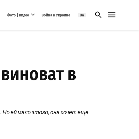
Открыть поиск
Фото | Видео
Война в Украине
UA
Open dropdown menu
 виноват в
 Но ей мало этого, она хочет еще