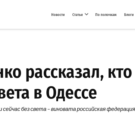
Новости
Статьи
По полочкам
Блоги
Open dropdown menu
о рассказал, кто
ета в Одессе
 сейчас без света – виновата российская федерация.