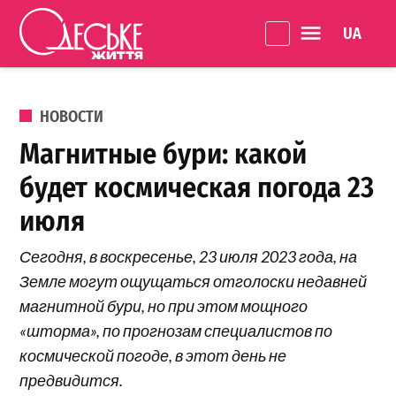
Перейти к содержанию
Language 
Одеське
життя
ОПУБЛИКОВАНО В
НОВОСТИ
Магнитные бури: какой
будет космическая погода 23
июля
Сегодня, в воскресенье, 23 июля 2023 года, на
Земле могут ощущаться отголоски недавней
магнитной бури, но при этом мощного
«шторма», по прогнозам специалистов по
космической погоде, в этот день не
предвидится.