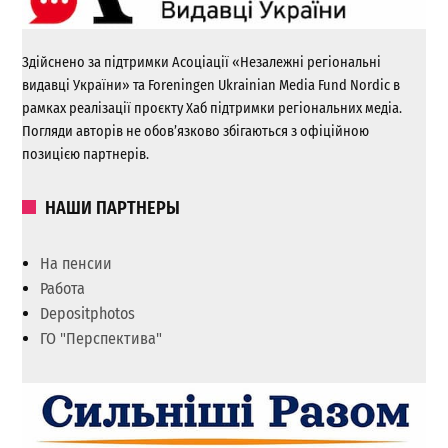
Здійснено за підтримки Асоціації «Незалежні регіональні
видавці України» та Foreningen Ukrainian Media Fund Nordic в
рамках реалізації проєкту Хаб підтримки регіональних медіа.
Погляди авторів не обов’язково збігаються з офіційною
позицією партнерів.
НАШИ ПАРТНЕРЫ
На пенсии
Работа
Depositphotos
ГО "Перспектива"