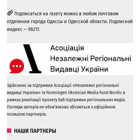
Подписаться на газету можно в любом почтовом
отделении города Одессы и Одесской области. Подписной
индекс — 96217.
Здійснено за підтримки Асоціації «Незалежні регіональні
видавці України» та Foreningen Ukrainian Media Fund Nordic в
рамках реалізації проєкту Хаб підтримки регіональних медіа.
Погляди авторів не обов’язково збігаються з офіційною
позицією партнерів.
НАШИ ПАРТНЕРЫ