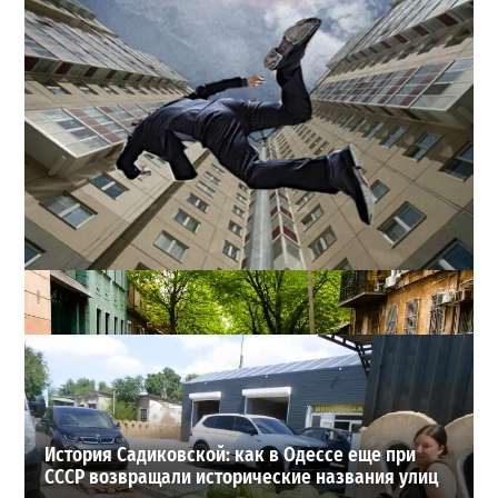
В одесском жилмассиве Радужном погиб 26-летний
мужчина: что известно
3
27-07-2026 в 13:47
ВИБОР РЕДАКЦИИ
История Садиковской: как в Одессе еще при
СССР возвращали исторические названия улиц