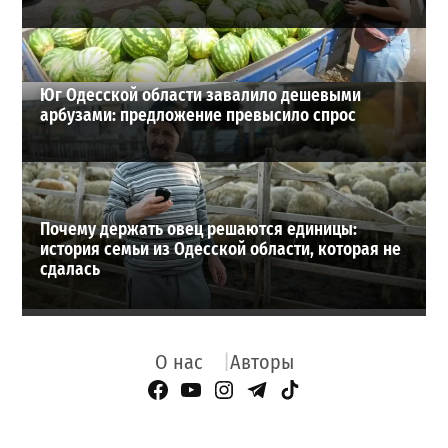
Юг Одесской области завалило дешевыми
арбузами: предложение превысило спрос
Почему держать овец решаются единицы:
история семьи из Одесской области, которая не
сдалась
О нас
Авторы
Facebook Page
YouTube
Instagram
Telegram
TikTok