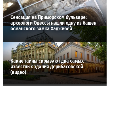
Сенсация на Приморском бульваре:
археологи Одессы нашли одну из башен
османского замка Хаджибей
Какие тайны скрывают два самых
известных здания Дерибасовской
(видео)