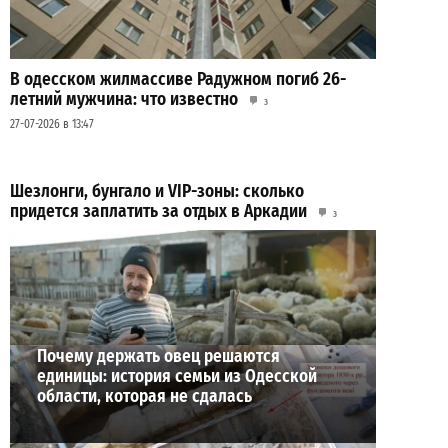
В одесском жилмассиве Радужном погиб 26-
летний мужчина: что известно
3
27-07-2026 в 13:47
Шезлонги, бунгало и VIP-зоны: сколько
придется заплатить за отдых в Аркадии
3
21-07-2026 в 19:23
ВИБОР РЕДАКЦИИ
Почему держать овец решаются
единицы: история семьи из Одесской
области, которая не сдалась