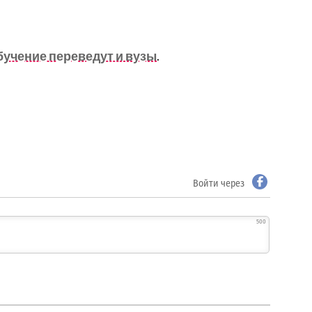
.
бучение переведут и вузы
.
Войти через
500