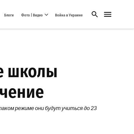
Открыть поиск
Блоги
Фото | Видео
Война в Украине
Open dropdown menu
е школы
учение
таком режиме они будут учиться до 23