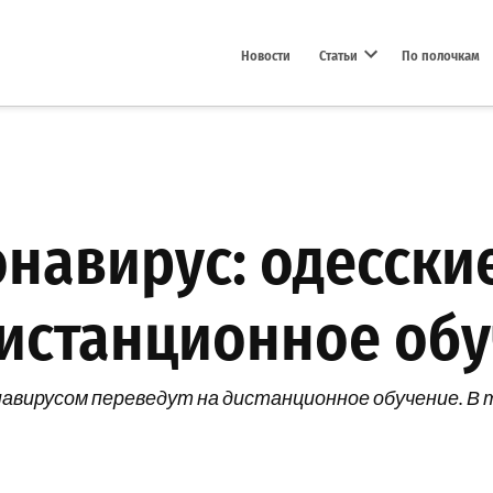
Новости
Статьи
По полочкам
Open dropdown menu
навирус: одесски
дистанционное об
онавирусом переведут на дистанционное обучение. В 