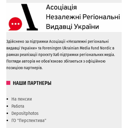
Здійснено за підтримки Асоціації «Незалежні регіональні
видавці України» та Foreningen Ukrainian Media Fund Nordic в
рамках реалізації проєкту Хаб підтримки регіональних медіа.
Погляди авторів не обов’язково збігаються з офіційною
позицією партнерів.
НАШИ ПАРТНЕРЫ
На пенсии
Работа
Depositphotos
ГО "Перспектива"