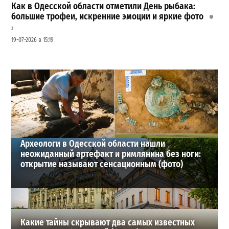
Как в Одесской области отметили День рыбака:
большие трофеи, искренние эмоции и яркие фото
3
19-07-2026 в 15:19
Шезлонги, бунгало и VIP-зоны: сколько придется
заплатить за отдых в Аркадии
3
21-07-2026 в 19:23
ВИБОР РЕДАКЦИИ
Археологи в Одесской области нашли
неожиданный артефакт и римлянина без ноги:
открытие называют сенсационным (фото)
Какие тайны скрывают два самых известных