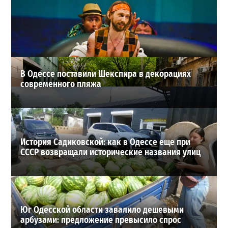
Почему из сел Одесской области исчезли автобусы и
как теперь добираются люди
2
23-07-2026 в 14:36
ВИБОР РЕДАКЦИИ
В Одессе поставили Шекспира в декорациях
современного пляжа
История Садиковской: как в Одессе еще при
СССР возвращали исторические названия улиц
Юг Одесской области завалило дешевыми
арбузами: предложение превысило спрос