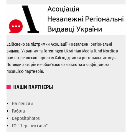
Здійснено за підтримки Асоціації «Незалежні регіональні
видавці України» та Foreningen Ukrainian Media Fund Nordic в
рамках реалізації проєкту Хаб підтримки регіональних медіа.
Погляди авторів не обов’язково збігаються з офіційною
позицією партнерів.
НАШИ ПАРТНЕРЫ
На пенсии
Работа
Depositphotos
ГО "Перспектива"