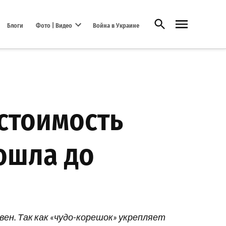
Открыть поиск
Блоги
Фото | Видео
Война в Украине
Open dropdown menu
 стоимость
ошла до
ивен. Так как «чудо-корешок» укрепляет