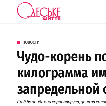
Перейти к содержанию
Одеське
життя
ОПУБЛИКОВАНО В
НОВОСТИ
Чудо-корень по
килограмма им
запредельной 
Ещё до эпидемии коронавируса, цена за кило