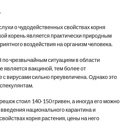
.
слухи о чудодейственных свойствах корня
акой корень является практически природным
риятного воздействия на организм человека.
 по чрезвычайным ситуациям в области
 является вакциной, тем более от
бе с вирусами сильно преувеличена. Однако это
 спекулянтам.
орешок стоил 140-150 гривен, а иногда его можно
е введения национального карантина и
войствах корня растения, цены на него