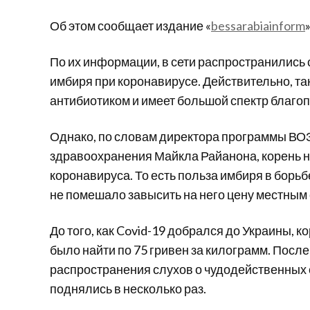
Об этом сообщает издание «
bessarabiainform
»
По их информации, в сети распространились 
имбиря при коронавирусе. Действительно, т
антибиотиком и имеет большой спектр благоп
Однако, по словам директора программы ВОЗ
здравоохранения Майкла Райанона, корень не
коронавируса. То есть польза имбиря в борь
не помешало завысить на него цену местным
До того, как Covid-19 добрался до Украины, к
было найти по 75 гривен за килограмм. Посл
распространения слухов о чудодейственных с
поднялись в несколько раз.