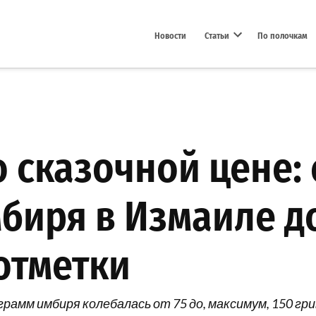
Новости
Статьи
По полочкам
Open dropdown menu
 сказочной цене:
биря в Измаиле д
отметки
грамм имбиря колебалась от 75 до, максимум, 150 гр