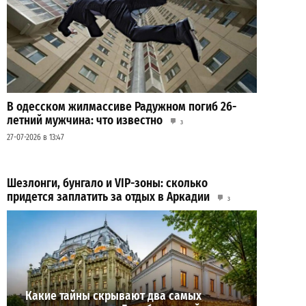
В одесском жилмассиве Радужном погиб 26-
летний мужчина: что известно
3
27-07-2026 в 13:47
Шезлонги, бунгало и VIP-зоны: сколько
придется заплатить за отдых в Аркадии
3
21-07-2026 в 19:23
ВИБОР РЕДАКЦИИ
Какие тайны скрывают два самых