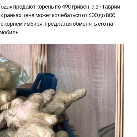
zzi» продают корень по 490 гривен, а в «Таврии
х ранках цена может колебаться от 600 до 800
 с корнем имбиря, предлагая обменять его на
мобиль.