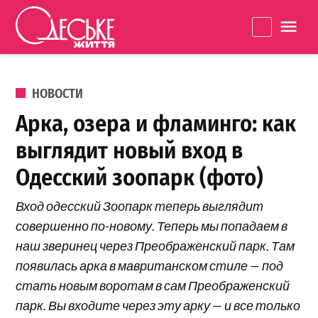
Перейти к содержанию
Одеське
La
життя
ОПУБЛИКОВАНО В
НОВОСТИ
Арка, озера и фламинго: как
выглядит новый вход в
Одесский зоопарк (фото)
Вход одесский Зоопарк теперь выглядит
совершенно по-новому. Теперь мы попадаем в
наш зверинец через Преображенский парк. Там
появилась арка в мавританском стиле — под
стать новым воротам в сам Преображенский
парк. Вы входите через эту арку — и все только