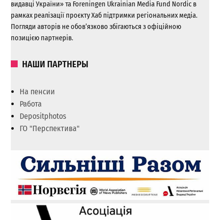
видавці України» та Foreningen Ukrainian Media Fund Nordic в
рамках реалізації проєкту Хаб підтримки регіональних медіа.
Погляди авторів не обов’язково збігаються з офіційною
позицією партнерів.
НАШИ ПАРТНЕРЫ
На пенсии
Работа
Depositphotos
ГО "Перспектива"