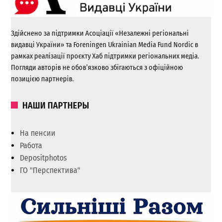
Здійснено за підтримки Асоціації «Незалежні регіональні
видавці України» та Foreningen Ukrainian Media Fund Nordic в
рамках реалізації проєкту Хаб підтримки регіональних медіа.
Погляди авторів не обов’язково збігаються з офіційною
позицією партнерів.
НАШИ ПАРТНЕРЫ
На пенсии
Работа
Depositphotos
ГО "Перспектива"