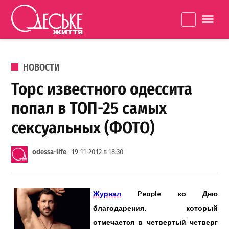
Перейти к содержанию
Одеське
La
життя
ОПУБЛИКОВАНО В
НОВОСТИ
Торс известного одессита
попал в ТОП-25 самых
сексуальных (ФОТО)
odessa-life
19-11-2012 в 18:30
Журнал
People ко Дню
благодарения, который
отмечается в четвертый четверг