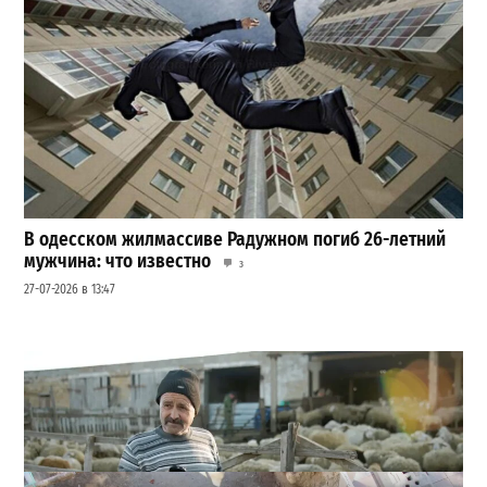
В одесском жилмассиве Радужном погиб 26-летний
мужчина: что известно
3
27-07-2026 в 13:47
Шезлонги, бунгало и VIP-зоны: сколько придется
заплатить за отдых в Аркадии
3
21-07-2026 в 19:23
ВИБОР РЕДАКЦИИ