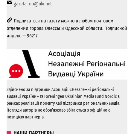
gazeta_np@ukr.net
Подписаться на газету можно в любом почтовом
отделении города Одессы и Одесской области. Подписной
индекс — 96217.
Здійснено за підтримки Асоціації «Незалежні регіональні
видавці України» та Foreningen Ukrainian Media Fund Nordic в
рамках реалізації проєкту Хаб підтримки регіональних медіа.
Погляди авторів не обов’язково збігаються з офіційною
позицією партнерів.
НАШИ ПАРТНЕРЫ