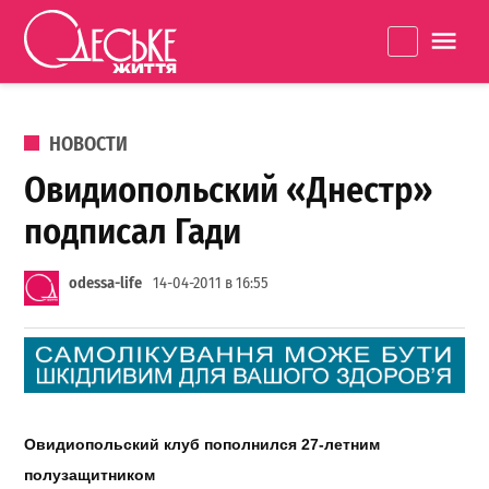
Перейти к содержанию
Одеське
La
життя
ОПУБЛИКОВАНО В
НОВОСТИ
Овидиопольский «Днестр»
подписал Гади
odessa-life
14-04-2011 в 16:55
Овидиопольский клуб пополнился 27-летним
полузащитником