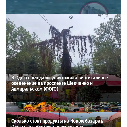
Под Одессой уносит в море ребенка на матрасе и
мужчину: идет спасательная операция
2
28-07-2026 в 17:51
ВИБОР РЕДАКЦИИ
В Одессе вандалы уничтожили вертикальное
озеленение на проспекте Шевченко и
Адмиральском (ФОТО)
Сколько стоят продукты на Новом базаре в
Одессе: актуальные цены августа