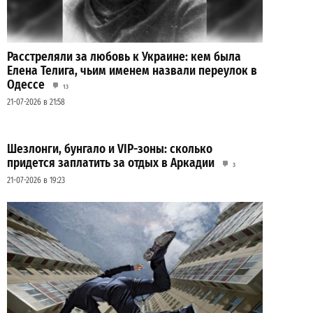
Расстреляли за любовь к Украине: кем была
Елена Телига, чьим именем назвали переулок в
Одессе
13
21-07-2026 в 21:58
Шезлонги, бунгало и VIP-зоны: сколько
придется заплатить за отдых в Аркадии
3
21-07-2026 в 19:23