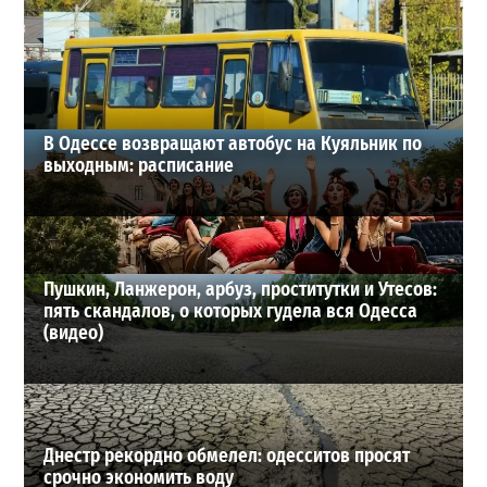
детьми
4
17-07-2026 в 10:32
ВИБОР РЕДАКЦИИ
В Одессе возвращают автобус на Куяльник по
выходным: расписание
Пушкин, Ланжерон, арбуз, проститутки и Утесов:
пять скандалов, о которых гудела вся Одесса
(видео)
Днестр рекордно обмелел: одесситов просят
срочно экономить воду