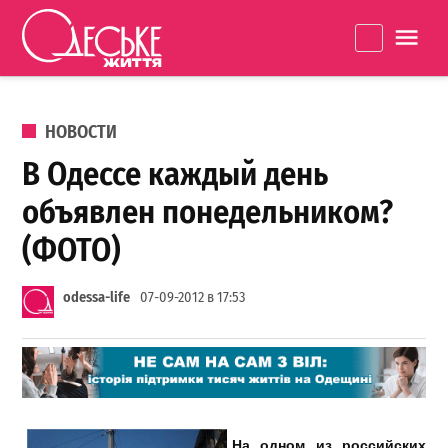
Перейти к содержанию
Одеське
La
життя
ОПУБЛИКОВАНО В
НОВОСТИ
В Одессе каждый день
объявлен понедельником?
(ФОТО)
odessa-life
07-09-2012 в 17:53
На одном из российских