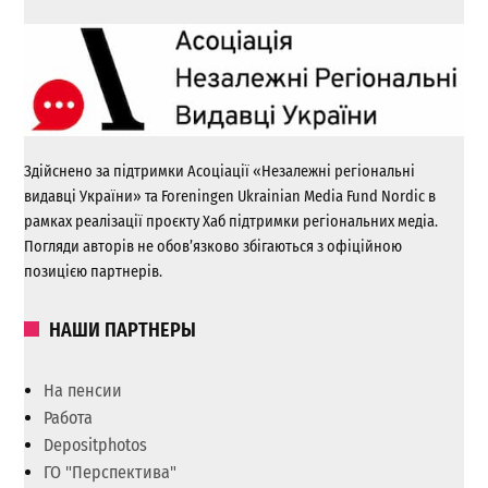
Здійснено за підтримки Асоціації «Незалежні регіональні
видавці України» та Foreningen Ukrainian Media Fund Nordic в
рамках реалізації проєкту Хаб підтримки регіональних медіа.
Погляди авторів не обов’язково збігаються з офіційною
позицією партнерів.
НАШИ ПАРТНЕРЫ
На пенсии
Работа
Depositphotos
ГО "Перспектива"