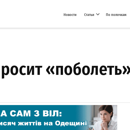
Новости
Статьи
По полочкам
Open dropdown menu
росит «поболеть