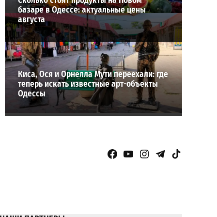
Сколько стоят продукты на Новом
базаре в Одессе: актуальные цены
августа
Киса, Ося и Орнелла Мути переехали: где
теперь искать известные арт-объекты
Одессы
Facebook Page
YouTube
Instagram
Telegram
TikTok