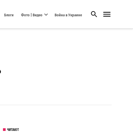
Открыть поиск
Блоги
Фото | Видео
Война в Украине
Open dropdown menu
»
ЧИТАЮТ