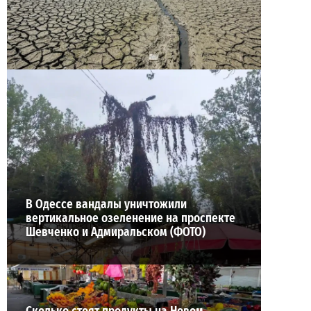
Днестр рекордно обмелел: одесситов просят
срочно экономить воду
2
29-07-2026 в 19:28
ВИБОР РЕДАКЦИИ
В Одессе вандалы уничтожили
вертикальное озеленение на проспекте
Шевченко и Адмиральском (ФОТО)