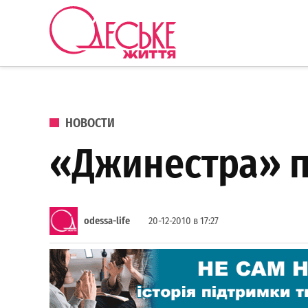
Перейти к содержанию
Одеське
життя
ОПУБЛИКОВАНО В
НОВОСТИ
«Джинестра» п
odessa-life
20-12-2010 в 17:27