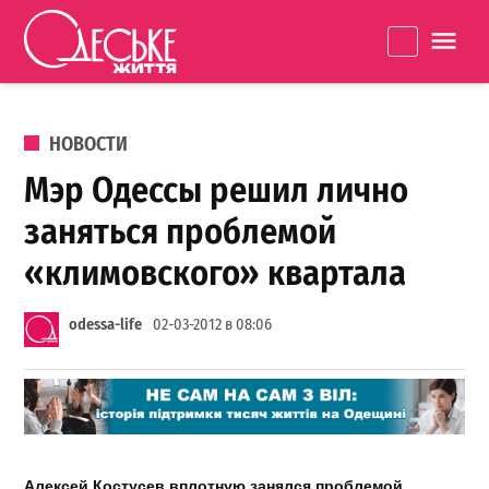
Перейти к содержанию
Одеське
La
життя
ОПУБЛИКОВАНО В
НОВОСТИ
Мэр Одессы решил лично
заняться проблемой
«климовского» квартала
odessa-life
02-03-2012 в 08:06
Алексей
Костусев
вплотную
занялся
проблемой
,