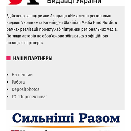
Здійснено за підтримки Асоціації «Незалежні регіональні
видавці України» та Foreningen Ukrainian Media Fund Nordic в
рамках реалізації проєкту Хаб підтримки регіональних медіа.
Погляди авторів не обов’язково збігаються з офіційною
позицією партнерів.
НАШИ ПАРТНЕРЫ
На пенсии
Работа
Depositphotos
ГО "Перспектива"