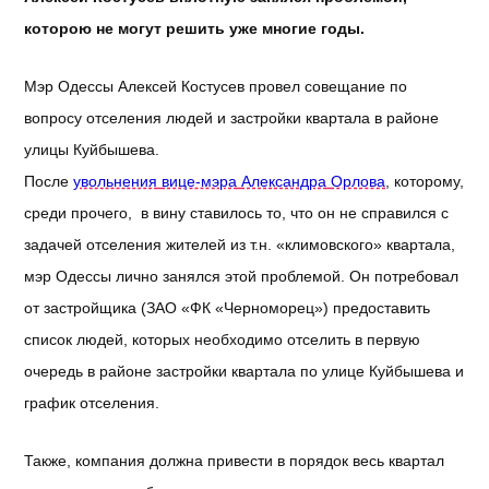
которою
не
могут
решить
уже
многие
годы
.
Мэр
Одессы
Алексей
Костусев
провел
совещание
по
вопросу
отселения
людей
и
застройки
квартала
в
районе
улицы
Куйбышева
.
После
увольнения
вице-мэра
Александра
Орлова
,
которому
,
среди
прочего
, в
вину
ставилось
то
, что
он
не
справился
с
задачей
отселения
жителей
из
т.н. «
климовского
»
квартала
,
мэр
Одессы
лично
занялся
этой
проблемой
.
Он
потребовал
от
застройщика
(ЗАО «
ФК
«
Черноморец
»)
предоставить
список
людей
,
которых
необходимо
отселить
в
первую
очередь
в
районе
застройки
квартала
по
улице
Куйбышева
и
график
отселения
.
Также
,
компания
должна
привести
в
порядок
весь
квартал