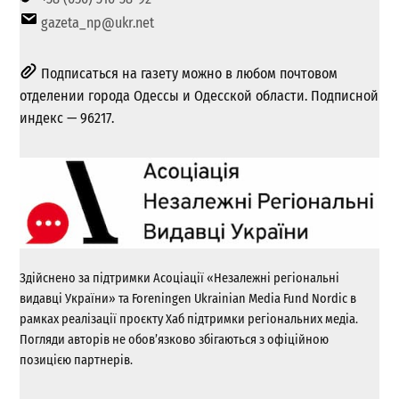
gazeta_np@ukr.net
Подписаться на газету можно в любом почтовом
отделении города Одессы и Одесской области. Подписной
индекс — 96217.
Здійснено за підтримки Асоціації «Незалежні регіональні
видавці України» та Foreningen Ukrainian Media Fund Nordic в
рамках реалізації проєкту Хаб підтримки регіональних медіа.
Погляди авторів не обов’язково збігаються з офіційною
позицією партнерів.