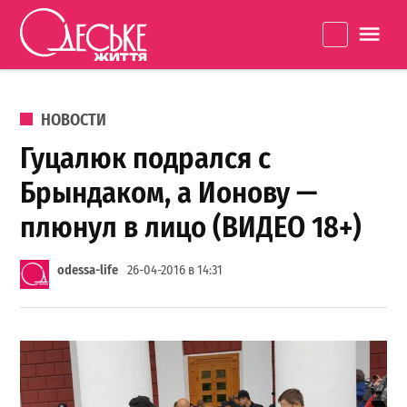
Перейти к содержанию
Одеське
La
життя
ОПУБЛИКОВАНО В
НОВОСТИ
Гуцалюк подрался с
Брындаком, а Ионову —
плюнул в лицо (ВИДЕО 18+)
odessa-life
26-04-2016 в 14:31