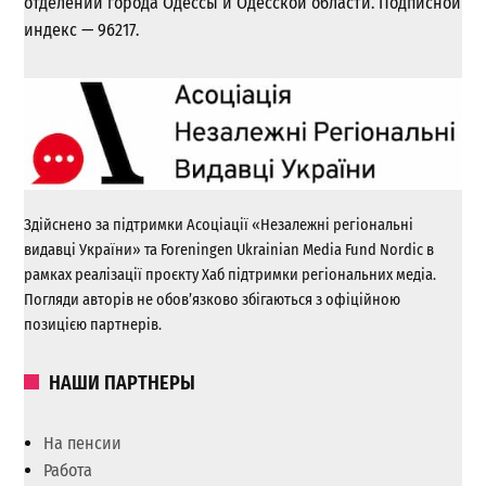
отделении города Одессы и Одесской области. Подписной
индекс — 96217.
Здійснено за підтримки Асоціації «Незалежні регіональні
видавці України» та Foreningen Ukrainian Media Fund Nordic в
рамках реалізації проєкту Хаб підтримки регіональних медіа.
Погляди авторів не обов’язково збігаються з офіційною
позицією партнерів.
НАШИ ПАРТНЕРЫ
На пенсии
Работа