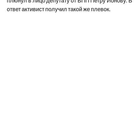
плюнул в лицо депутату от БПП Петру Ионову. В
ответ активист получил такой же плевок.