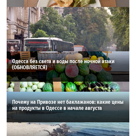
22 сорта пива, мидии и вид на море: сколько стоит
отдых в пабе на «Ланжероне»
2
01-08-2026 в 19:02
ВИБОР РЕДАКЦИИ
Одесса без света и воды после ночной атаки
(ОБНОВЛЯЕТСЯ)
Почему на Привозе нет баклажанов: какие цены
на продукты в Одессе в начале августа