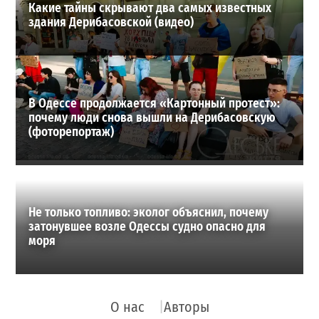
Какие тайны скрывают два самых известных
здания Дерибасовской (видео)
В Одессе продолжается «Картонный протест»:
почему люди снова вышли на Дерибасовскую
(фоторепортаж)
Не только топливо: эколог объяснил, почему
затонувшее возле Одессы судно опасно для
моря
О нас
Авторы