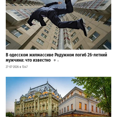
В одесском жилмассиве Радужном погиб 26-летний
мужчина: что известно
3
27-07-2026 в 13:47
Шезлонги, бунгало и VIP-зоны: сколько придется
заплатить за отдых в Аркадии
3
21-07-2026 в 19:23
ВИБОР РЕДАКЦИИ