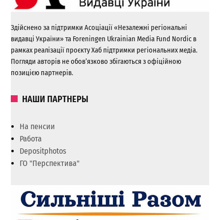
Здійснено за підтримки Асоціації «Незалежні регіональні
видавці України» та Foreningen Ukrainian Media Fund Nordic в
рамках реалізації проєкту Хаб підтримки регіональних медіа.
Погляди авторів не обов’язково збігаються з офіційною
позицією партнерів.
НАШИ ПАРТНЕРЫ
На пенсии
Работа
Depositphotos
ГО "Перспектива"