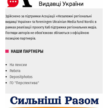
Здійснено за підтримки Асоціації «Незалежні регіональні
видавці України» та Foreningen Ukrainian Media Fund Nordic в
рамках реалізації проєкту Хаб підтримки регіональних медіа.
Погляди авторів не обов’язково збігаються з офіційною
позицією партнерів.
НАШИ ПАРТНЕРЫ
На пенсии
Работа
Depositphotos
ГО "Перспектива"