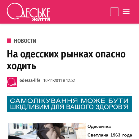
Перейти к содержанию
Одеське
La
життя
ОПУБЛИКОВАНО В
НОВОСТИ
На одесских рынках опасно
ходить
odessa-life
10-11-2011 в 12:52
Одесситка
Светлана 1963 года