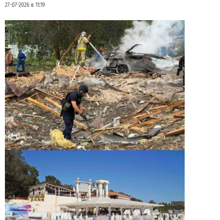
27-07-2026 в 11:19
Ракетный удар по полигону на Киевщине:
погибли 10 человек, сотня раненых
2
24-07-2026 в 15:22
ВИБОР РЕДАКЦИИ