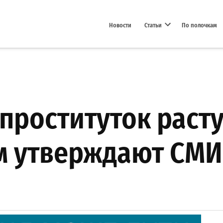
Новости
Статьи
По полочкам
Open dropdown menu
проституток расту
м утверждают СМИ