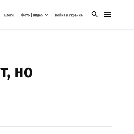
Открыть поиск
Блоги
Фото | Видео
Война в Украине
Open dropdown menu
т, но