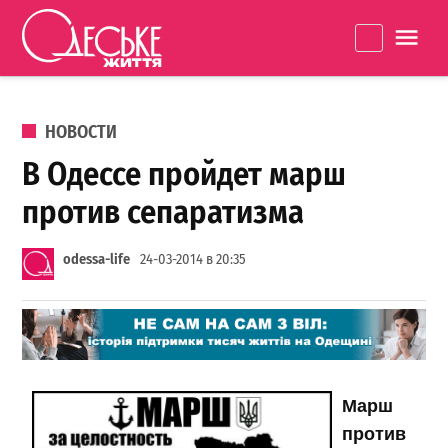
Перейти к содержанию
Одеське
La
життя
ОПУБЛИКОВАНО В
НОВОСТИ
В Одессе пройдет марш
против сепаратизма
odessa-life
24-03-2014 в 20:35
Марш
против