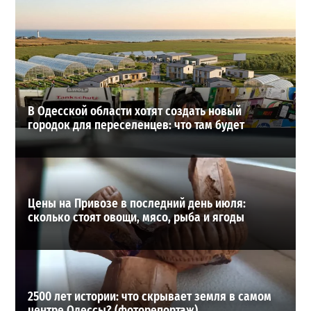
Как в Одесской области отметили День рыбака:
большие трофеи, искренние эмоции и яркие фото
3
19-07-2026 в 15:19
ВИБОР РЕДАКЦИИ
В Одесской области хотят создать новый
городок для переселенцев: что там будет
Цены на Привозе в последний день июля:
сколько стоят овощи, мясо, рыба и ягоды
2500 лет истории: что скрывает земля в самом
центре Одессы? (фоторепортаж)