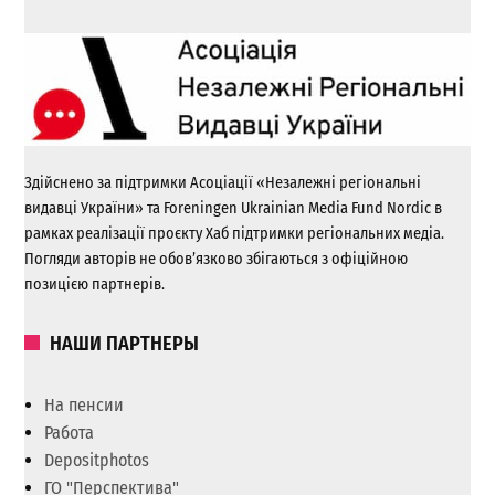
Здійснено за підтримки Асоціації «Незалежні регіональні
видавці України» та Foreningen Ukrainian Media Fund Nordic в
рамках реалізації проєкту Хаб підтримки регіональних медіа.
Погляди авторів не обов’язково збігаються з офіційною
позицією партнерів.
НАШИ ПАРТНЕРЫ
На пенсии
Работа
Depositphotos
ГО "Перспектива"